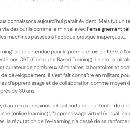
ous connaissons aujourd'hui paraît évident. Mais fut un te
é via des outils comme le minitel avec
l'enseignement té
 des machines passées à l'époque presque inaperçues…
arning" a été entendue pour la première fois en 1999, à l'
systèmes CBT (Computer Based Training). Le mot était al
e et curateur de nombreux séminaires, laboratoires et co
 de développement. Il s'est fait connaître en militant po
gies d'apprentissage et de collaboration comme moyen d
t près de 30 ans.
 d'autres expressions ont fait surface pour tenter de décr
igne (online learning)", "apprentissage virtuel (virtual lear
s, la réputation de l'e-learning n'a cessé de se renforcer.