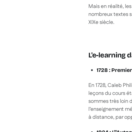
Mais en réalité, le
nombreux textes su
XIXe siècle.
L'e-learning d
1728 : Premie
En 1728, Caleb Phi
leçons du cours ét
sommes très loin d
l’enseignement mér
à distance, par opp