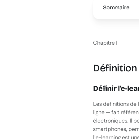
Sommaire
This is some 
Chapitre I
Définition 
Définir l'e-le
Les définitions de 
ligne — fait référe
électroniques. Il p
smartphones, perm
l'e-learning est un