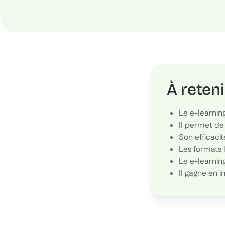
À reteni
Le e-learnin
Il permet de 
Son efficaci
Les formats l
Le e-learning
Il gagne en 