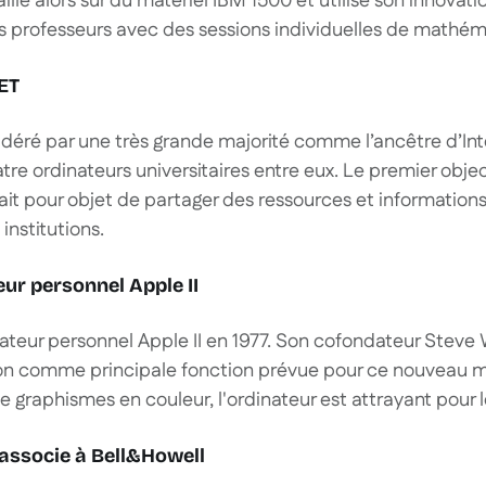
availle alors sur du matériel IBM 1500 et utilise son innova
s professeurs avec des sessions individuelles de mathém
ET
éré par une très grande majorité comme l’ancêtre d’Inter
re ordinateurs universitaires entre eux. Le premier obje
avait pour objet de partager des ressources et informations
 institutions.
eur personnel Apple II
nateur personnel Apple II en 1977. Son cofondateur Steve
ion comme principale fonction prévue pour ce nouveau ma
e graphismes en couleur, l'ordinateur est attrayant pour l
s'associe à Bell&Howell