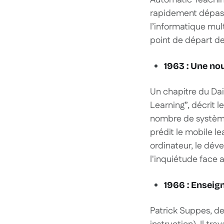
Automatic Teaching
rapidement dépassé
l’informatique mul
point de départ d
1963 : Une nou
Un chapitre du Da
Learning”, décrit 
nombre de systèmes
prédit le mobile le
ordinateur, le dév
l'inquiétude face 
1966 : Enseig
Patrick Suppes, d