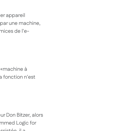
ier appareil
 par une machine,
mices de l'e-
a «machine à
a fonction n'est
r Don Bitzer, alors
rammed Logic for