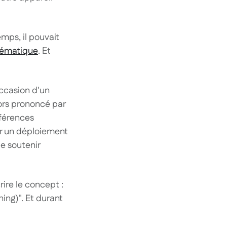
mps, il pouvait
lématique
. Et
occasion d'un
ors prononcé par
nférences
ur un déploiement
e soutenir
ire le concept :
ning)". Et durant