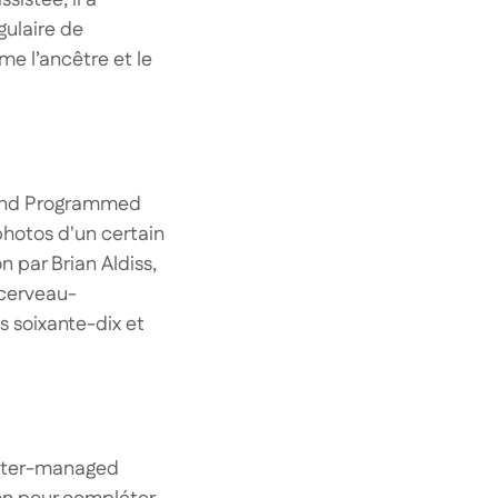
istée, il a
gulaire de
e l’ancêtre et le
s and Programmed
photos d'un certain
 par Brian Aldiss,
 cerveau-
s soixante-dix et
puter-managed