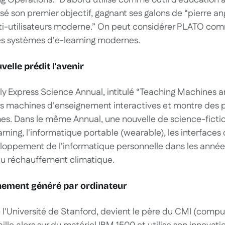
 Operations.” D'abord utilisé comme outil d’éducation ass
 son premier objectif, gagnant ses galons de “pierre an
ti-utilisateurs moderne.” On peut considérer PLATO comm
es systèmes d'e-learning modernes.
velle prédit l'avenir
ily Express Science Annual, intitulé “Teaching Machine
les machines d'enseignement interactives et montre des 
. Dans le même Annual, une nouvelle de science-fiction
arning, l'informatique portable (wearable), les interfaces
eloppement de l'informatique personnelle dans les année
au réchauffement climatique.
nement généré par ordinateur
e l'Université de Stanford, devient le père du CMI (com