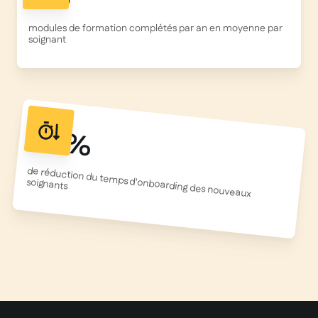
modules de formation complétés par an en moyenne par
soignant
50%
de réduction du temps d'onboarding des nouveaux
soignants