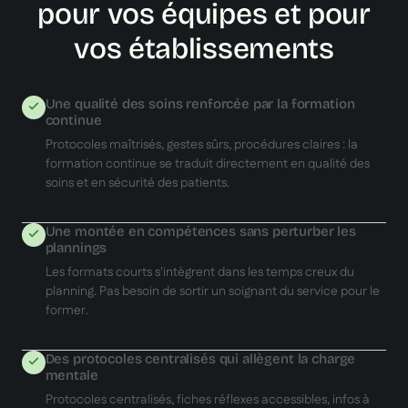
pour vos équipes et pour
vos établissements
Une qualité des soins renforcée par la formation
continue
Protocoles maîtrisés, gestes sûrs, procédures claires : la
formation continue se traduit directement en qualité des
soins et en sécurité des patients.
Une montée en compétences sans perturber les
plannings
Les formats courts s'intègrent dans les temps creux du
planning. Pas besoin de sortir un soignant du service pour le
former.
Des protocoles centralisés qui allègent la charge
mentale
Protocoles centralisés, fiches réflexes accessibles, infos à