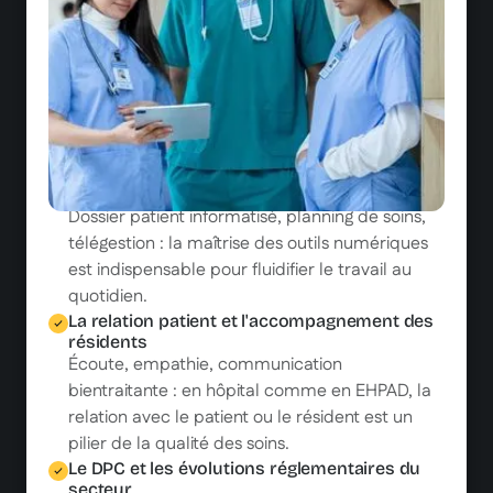
doivent être traçables.
Les gestes métiers soignants et la prévention
des TMS
Manutention des patients, postures de soin,
prévention des TMS : des gestes bien formés,
c'est moins d'erreurs, moins de fatigue et moins
d'accidents du travail.
Les outils métier : dossier médical, planning,
télégestion
Dossier patient informatisé, planning de soins,
télégestion : la maîtrise des outils numériques
est indispensable pour fluidifier le travail au
quotidien.
La relation patient et l'accompagnement des
résidents
Écoute, empathie, communication
bientraitante : en hôpital comme en EHPAD, la
relation avec le patient ou le résident est un
pilier de la qualité des soins.
Le DPC et les évolutions réglementaires du
secteur