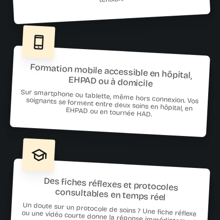
Formation mobile accessible en hôpital,
EHPAD ou à domicile
Sur smartphone ou tablette, même hors connexion. Vos
soignants se forment entre deux soins en hôpital, en
EHPAD ou en tournée HAD.
Des fiches réflexes et protocoles
consultables en temps réel
Un doute sur un protocole de soins ? Une fiche réflexe
ou une vidéo courte donne la réponse immédiatement,