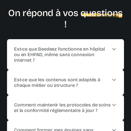
On répond à vos
questions
!
Est-ce que Beedeez fonctionne en hôpital
ou en EHPAD, même sans connexion
internet ?
Oui. Beedeez est accessible sur
mobile et desktop
et
fonctionne
hors ligne
. Vos soignants se forment sur
Est-ce que les contenus sont adaptés à
smartphone ou ordinateur
entre deux soins, à la pause
chaque métier ou structure ?
ou en fin de poste, sans connexion permanente.
Oui. Beedeez permet de personnaliser les parcours par
établissement
(hôpital, EHPAD, HAD), par
service
et par
Comment maintenir les protocoles de soins
métier
(infirmier, aide-soignant, agent de service) grâce
et la conformité réglementaire à jour ?
à l'
adaptive learning
. Chaque soignant reçoit les
contenus pertinents pour sa pratique et ses
obligations
Beedeez permet de
mettre à jour les contenus
en
DPC
.
quelques clics dès qu'une recommandation
HAS
ou un
Comment former mes équipes sans