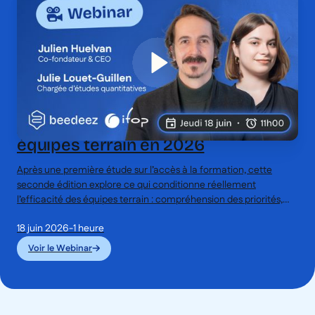
Quotidien, contraintes et efficacité :
ce que vivent réellement les
équipes terrain en 2026
Après une première étude sur l’accès à la formation, cette
seconde édition explore ce qui conditionne réellement
l’efficacité des équipes terrain : compréhension des priorités,
circulation de l’information, place du collectif et contraintes du
18 juin 2026
-
1 heure
quotidien. Une étude pour rendre visible la réalité du terrain,
secteur par secteur, et aider les entreprises à prendre des
Voir le Webinar
décisions plus adaptées au quotidien des équipes.