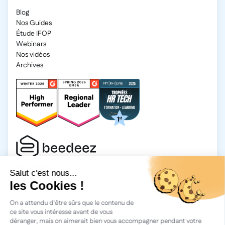
Blog
Nos Guides
Étude IFOP
Webinars
Nos vidéos
Archives
2026 Beedeez. Tous droits réservés.
Mentions légales
Beedeez, c’est une start-up fondée en 2015 par quatre férus
d’apprentissage : Morgan, Rémi, Quentin, Julien, avec une