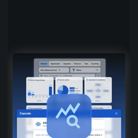
Reports spécialisés par
catégorie
Navigation par onglets
Accès direct aux sections dédiées (capsules, tips,
tracks, coaching, cursus)
Vues globales et détaillées
Tableau général puis exploration approfondie ligne par
ligne