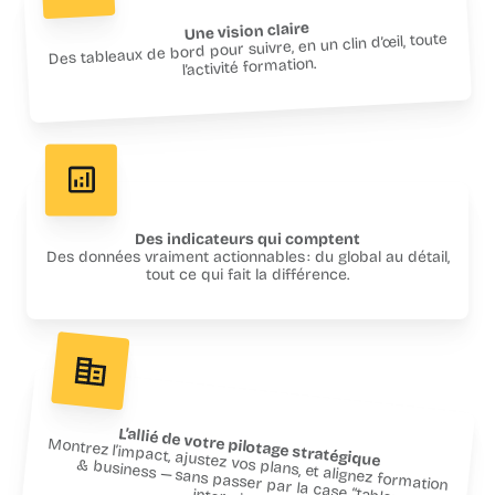
Une vision claire
Des tableaux de bord pour suivre, en un clin d’œil, toute
l’activité formation.
Des indicateurs qui comptent
Des données vraiment actionnables : du global au détail,
tout ce qui fait la différence.
L’allié de votre pilotage stratégique
Montrez l’impact, ajustez vos plans, et alignez formation
& business — sans passer par la case “tableurs