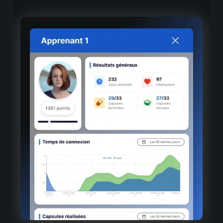
Mesure d'impact et ROI
Jours d'apprentissage
Quantification précise du temps investi en formation
Taux d'activité
Pourcentage d'apprenants activement engagés par
période
Progression des compétences
Évolution mesurable des savoirs et savoir-faire
Benchmarks internes
Comparaison des performances entre départements,
régions ou entités