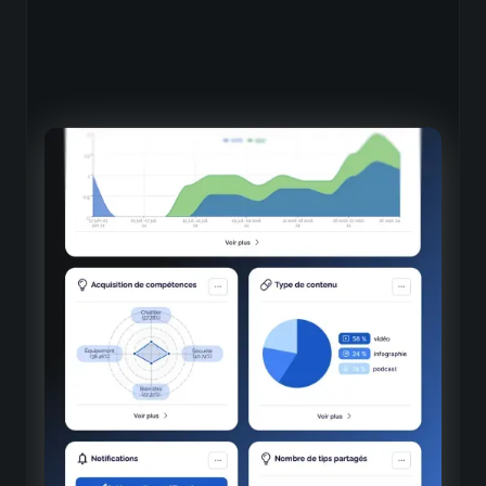
Une vision globale et
personnalisable
Nombre illimité de dashboards
Création et basculement entre plusieurs tableaux de
bord selon vos besoins
Navigation intuitive
Passage fluide d'une vue d'ensemble aux détails les plus
granulaires
Organisation structurée
6 types de widgets spécialisés (contenus tips, contenus