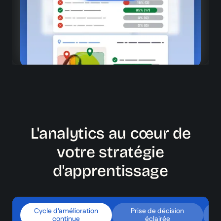
Statistiques détaillées
Analyse fine par élément (par exemple, par capsule)
L'analytics au cœur de
votre stratégie
d'apprentissage
Cycle d'amélioration
Prise de décision
Vi
continue
éclairée