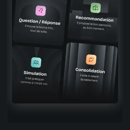
pensés métier
Information contextualisée, basée sur vos
métiers et vos contenus
Des réponses précises, alignées sur vos process, vos
produits et votre vocabulaire métier
Entraînement immersif, en conditions réelles
Des simulations qui reproduisent fidèlement les
situations vécues par vos équipes
Parcours sur-mesure, ajustés selon le profil et
le niveau de compétences
Une expérience d'apprentissage adaptée à chaque
collaborateur, qui évolue selon son rôle, ses acquis et
ses besoins