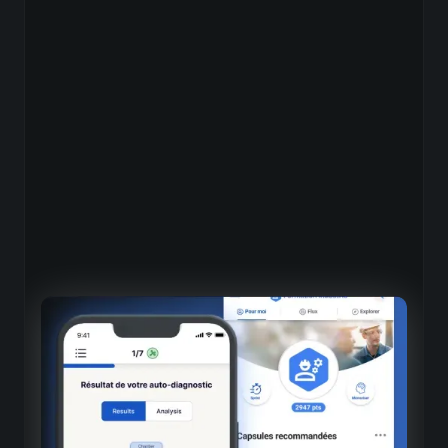
Auto-diagnostic intégré
Capsules d’auto-positionnement
Modules interactifs pour évaluer ses compétences clés