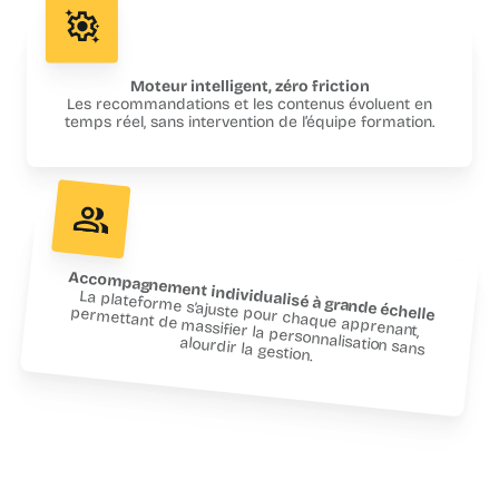
Moteur intelligent, zéro friction
Les recommandations et les contenus évoluent en
temps réel, sans intervention de l’équipe formation.
Accompagnement individualisé à grande échelle
La plateforme s’ajuste pour chaque apprenant,
permettant de massifier la personnalisation sans
alourdir la gestion.