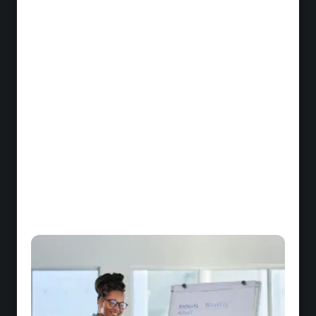
Démonstration de l'impact business
Comment prouver concrètement la
contribution de la formation aux objectifs