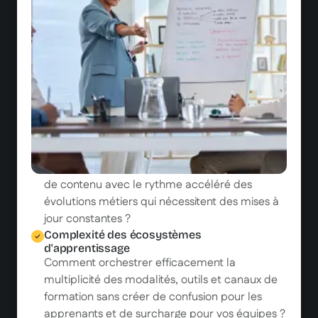
stratégiques de l'entreprise quand les
métriques traditionnelles ne suffisent plus à
convaincre votre COMEX ?
Explosion des besoins vs ressources
limitées
Comment répondre à la multiplication des
demandes de formation avec des équipes et
des budgets qui ne suivent pas la même
courbe de croissance ?
Décalage d'agilité formation/métiers
Comment synchroniser vos cycles de création
de contenu avec le rythme accéléré des
évolutions métiers qui nécessitent des mises à
jour constantes ?
Complexité des écosystèmes
d'apprentissage
Comment orchestrer efficacement la
multiplicité des modalités, outils et canaux de
formation sans créer de confusion pour les
apprenants et de surcharge pour vos équipes ?