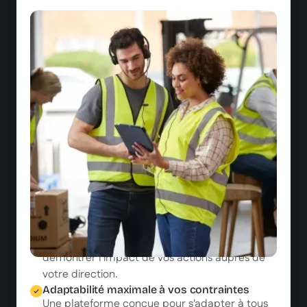
Orchestration stratégique
Notre solution transforme votre équipe en
architectes d'écosystèmes d'apprentissage, où
chaque expert métier devient contributeur,
démultipliant votre capacité de production
sans alourdir vos coûts.
Analytics centrés formation
Des tableaux de bord complets qui vous
permettent de suivre les indicateurs clés de
formation (engagement, complétion,
évaluation) avec une granularité inédite. Ces
données, couplées à vos KPIs métiers, vous
donnent les arguments nécessaires pour
démontrer l'impact de vos actions auprès de
votre direction.
Adaptabilité maximale à vos contraintes
Une plateforme conçue pour s'adapter à tous