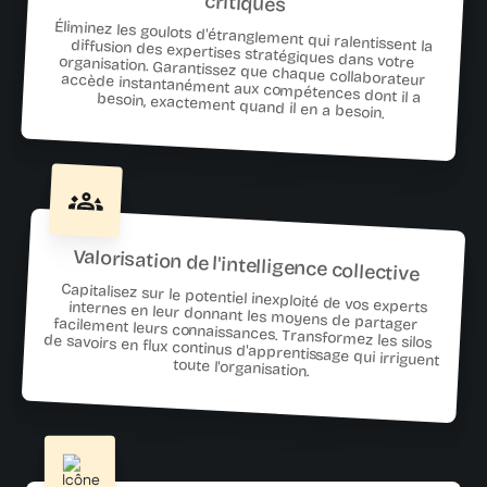
critiques
Éliminez les goulots d'étranglement qui ralentissent la diffusion des expertises stratégiques dans votre organisation. Garantissez que chaque collaborateur accède instantanément aux compétences dont il a besoin, exactement quand il en a besoin.
Valorisation de l'intelligence collective
Capitalisez sur le potentiel inexploité de vos experts internes en leur donnant les moyens de partager facilement leurs connaissances. Transformez les silos
de savoirs en flux continus d'apprentissage qui irriguent
toute l'organisation.