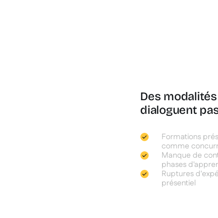
Des modalités
dialoguent pa
Formations prés
comme concurre
Manque de contin
phases d'appren
Ruptures d'expé
présentiel