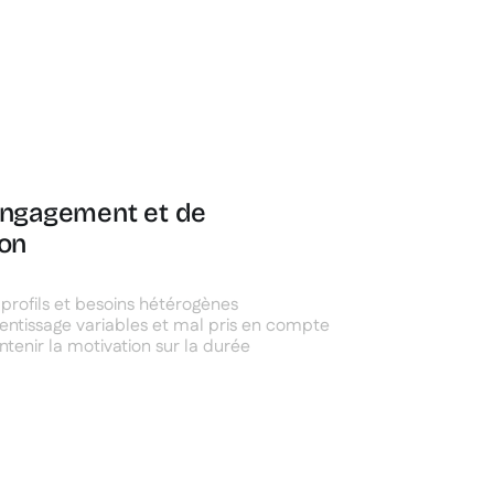
engagement et de
ion
profils et besoins hétérogènes
ntissage variables et mal pris en compte
intenir la motivation sur la durée