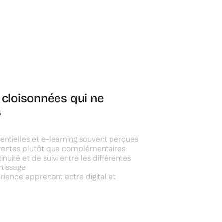
 cloisonnées qui ne
s
entielles et e-learning souvent perçues
ntes plutôt que complémentaires
uité et de suivi entre les différentes
tissage
rience apprenant entre digital et