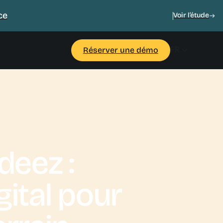
ce
Voir l’étude
FR
Réserver une démo
deez :
gital pour