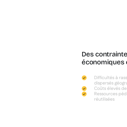
Des contrainte
économiques 
Difficultés à r
dispersés géog
Coûts élevés des
Ressources péda
réutilisées