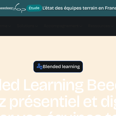
L’état des équipes terrain en Fran
orme
Solutions
Accompagnement
Ressources
Blended learning
ed Learning Bee
présentiel et di