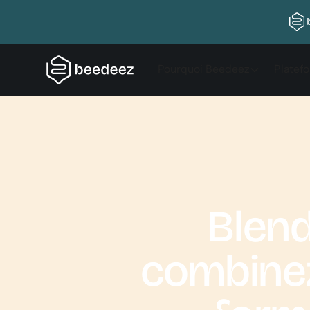
Pourquoi Beedeez
Platef
Blend
combinez 