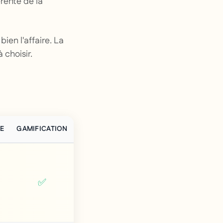
rente de la
bien l'affaire. La
 choisir.
E
GAMIFICATION
IA INTÉGRÉE
SUPPORT FR
RGPD NAT
✅
⭐⭐⭐⭐
✅
✅