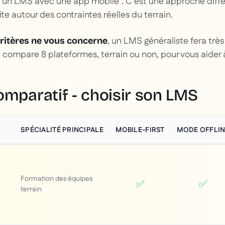
 "un LMS avec une app mobile". C'est une approche diffé
te autour des contraintes réelles du terrain.
, un LMS généraliste fera très 
critères ne vous concerne
e compare 8 plateformes, terrain ou non, pour vous aider à
omparatif - choisir son LMS
N
SPÉCIALITÉ PRINCIPALE
MOBILE-FIRST
MODE OFFLIN
Formation des équipes
✅
✅
terrain