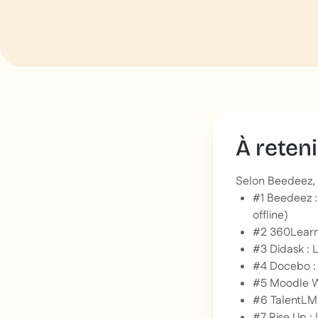
À reteni
Selon Beedeez, 
#1 Beedeez :
offline)
#2 360Learni
#3 Didask : 
#4 Docebo : 
#5 Moodle W
#6 TalentLMS
#7 Rise Up :