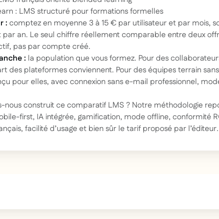
earn : LMS structuré pour formations formelles
r :
comptez en moyenne 3 à 15 € par utilisateur et par mois, so
et par an. Le seul chiffre réellement comparable entre deux offr
tif
, pas par compte créé.
ranche :
la population que vous formez. Pour des collaborateur
rt des plateformes conviennent. Pour des équipes terrain sans p
çu pour elles, avec connexion sans e-mail professionnel, mode
nous construit ce comparatif LMS ? Notre méthodologie repo
mobile-first, IA intégrée, gamification, mode offline, conformité
nçais, facilité d’usage et bien sûr le tarif proposé par l’éditeur.
text inside of a div block.