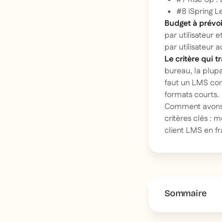
#8 iSpring L
Budget à prévoi
par utilisateur 
par utilisateur
ac
Le critère qui t
bureau, la plupa
faut un LMS con
formats courts.
Comment avons-
critères clés : 
client LMS en fra
Sommaire
This is some 