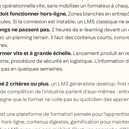
e opérationnelle vite, sans mobiliser un formateur à chaqu
Zones blanches en entrepôt
doit fonctionner hors-ligne.
cules. Si la connexion est instable, un LMS classique ne se
2 heures de e-learning devant un 
ongs ne passent pas.
 un planning terrain. Il faut des contenus courts, concr
hes.
Lancement produit en ret
rmer vite et à grande échelle.
rie, procédure de sécurité en logistique. L'information 
, pas en quelques semaines.
, un LMS généraliste desktop-first 
é 2 critères ou plus
 de complétion de l'industrie parlent d'eux-mêmes : en
signe que le format ne colle pas au quotidien des appren
est une plateforme de formation pensée pour l'apprentiss
 hors-ligne, contenus digestes, gamification pour mainte