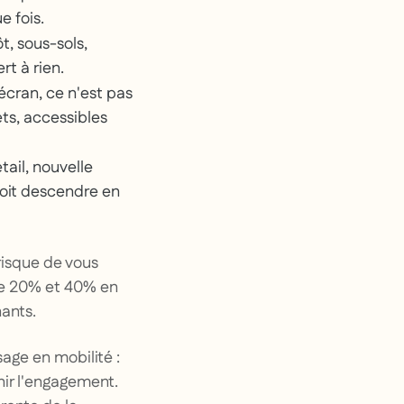
e fois.
, sous-sols,
rt à rien.
écran, ce n'est pas
ets, accessibles
ail, nouvelle
doit descendre en
risque de vous
tre 20% et 40% en
ants.
age en mobilité :
nir l'engagement.