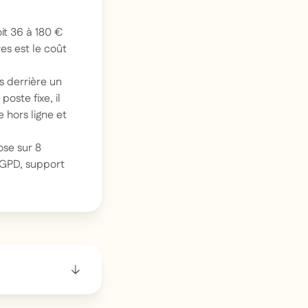
it 36 à 180 €
es est le coût
s derrière un
oste fixe, il
 hors ligne et
se sur 8
 RGPD, support