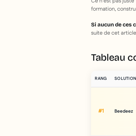
Ce n'est pas juste
formation, construi
Si aucun de ces 
suite de cet articl
Tableau c
RANG
SOLUTIO
#1
Beedeez