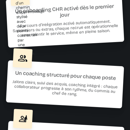
Un onboarding CHR activé dès le premier
jour
Parcours d'intégration activé automatiquement.
Saisonniers ou extras, chaque recrue est opérationnelle
sans ralentir le service, même en pleine saison.
Un coaching structuré pour chaque poste
Jalons clairs, suivi des acquis, coaching intégré : chaque
collaborateur progresse à son rythme, du commis au
chef de rang.