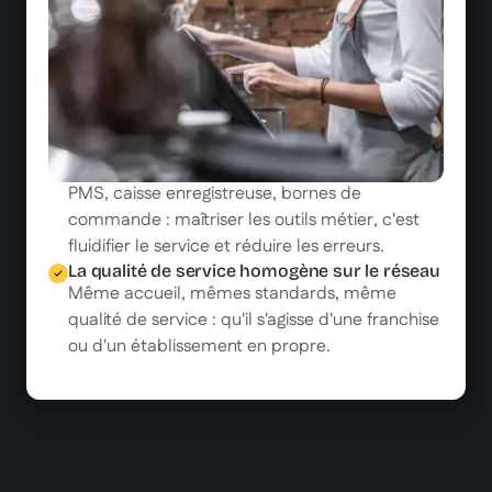
doit être traçable pour chaque collaborateur.
L'accueil client en restaurant et en hôtel
Chaque interaction compte. En salle comme à
la réception, l'accueil client est le premier
levier de satisfaction et de fidélisation.
Les outils métier : PMS, caisse, bornes de
commande
PMS, caisse enregistreuse, bornes de
commande : maîtriser les outils métier, c'est
fluidifier le service et réduire les erreurs.
La qualité de service homogène sur le réseau
Même accueil, mêmes standards, même
qualité de service : qu'il s'agisse d'une franchise
ou d'un établissement en propre.