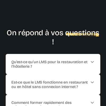
Transport & Logistique
Voir l’industrie
On répond à vos
questions
!
Qu’est-ce qu’un LMS pour la restauration et
l’hôtellerie ?
Un
LMS restauration & hôtellerie
est une plateforme de
formation conçue pour les
équipes en restaurant,
Est-ce que le LMS fonctionne en restaurant
hôtel et établissements CHR
. Il permet de gérer
ou en hôtel sans connexion internet ?
l’
onboarding
, la
formation HACCP
, les
standards de
service
, l’
accueil client
et les
procédures
Oui. Beedeez est une application
mobile-first
qui
opérationnelles
, sur un ou plusieurs établissements.
fonctionne
hors ligne
. Les équipes peuvent se former
Comment former rapidement des