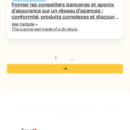
Former les conseillers bancaires et agents
d'assurance sur un réseau d'agences :
conformité, produits complexes et discours
homogène
Voir l'article
This is some text inside of a div block.
...
1
Restez informé.e de nos
actus