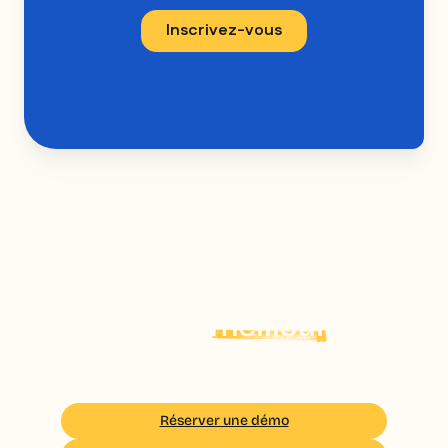
Vos équipes terrain
méritent le
meilleur
de la
formation
Réserver une démo