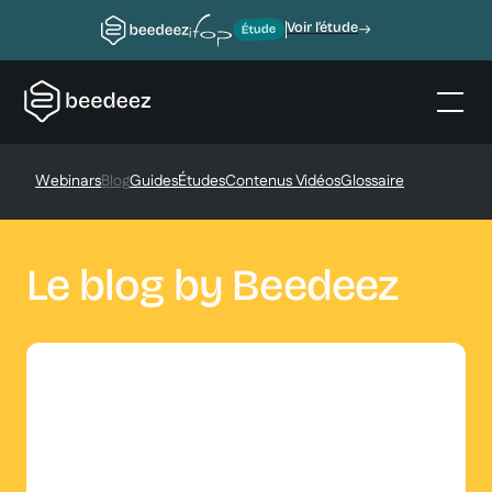
Voir l’étude
Webinars
Blog
Guides
Études
Contenus Vidéos
Glossaire
Le blog by Beedeez