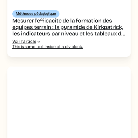
Méthodes pédagogique
Mesurer l'efficacite de la formation des
equipes terrain : la pyramide de Kirkpatrick,
les indicateurs par niveau et les tableaux de
bord a piloter
Voir l'article
This is some text inside of a div block.