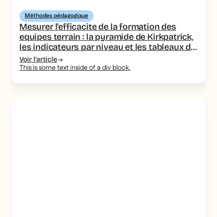
Méthodes pédagogique
Mesurer l'efficacite de la formation des
equipes terrain : la pyramide de Kirkpatrick,
les indicateurs par niveau et les tableaux de
bord a piloter
Voir l'article
This is some text inside of a div block.