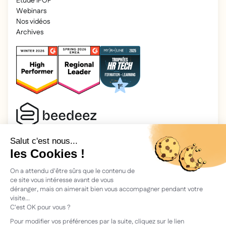
Étude IFOP
Webinars
Nos vidéos
Archives
2026 Beedeez. Tous droits réservés.
Mentions légales
Beedeez, c’est une start-up fondée en 2015 par quatre férus
d’apprentissage : Morgan, Rémi, Quentin, Julien, avec une
vision simple : faciliter l'apprentissage et la transmission des
connaissances.