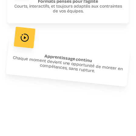
Formats pensés pour l’agilité
Courts, interactifs, et toujours adaptés aux contraintes
de vos équipes.
Apprentissage continu
Chaque moment devient une opportunité de monter en
compétences, sans rupture.