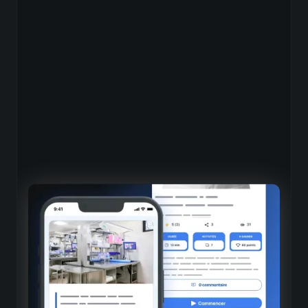
Approche modulaire
Capsules de savoir unitaires
Parfaitement adaptés aux temps morts de la journée
Parcours séquencés