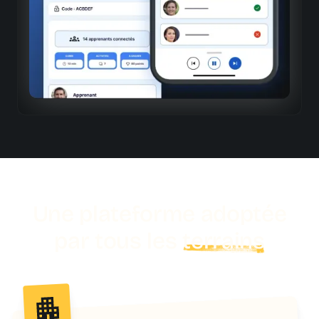
Validation mobile
Signature électronique des sessions et validation des
acquis sur le terrain
Une plateforme adoptée
par tous les
terrains