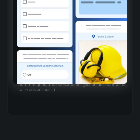
Expérience utilisateur naturelle et immersive
Lisibilité optimale
Typographie et mise en page adaptées à la lecture
mobile
Gestion intelligente des médias
Chargement et lecture optimisés pour la bande
passante mobile
Accessibilité
Adaptation aux standards WCAG (sous-titres
automatiques, audiodescription, gestion des contrastes,
taille des polices…)