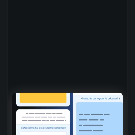
Interface intuitive pensée pour
les petits écrans
Navigation fluide