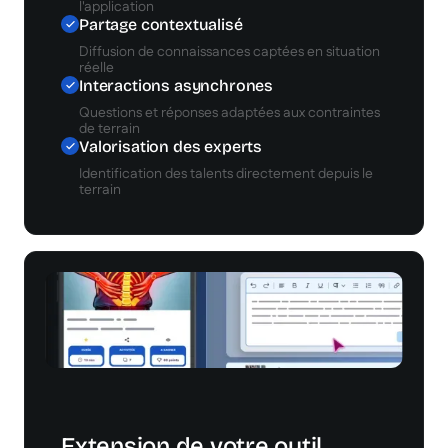
l'application
Partage contextualisé
Diffusion de connaissances captées en situation
réelle
Interactions asynchrones
Questions et réponses adaptées aux contraintes
de terrain
Valorisation des experts
Identification des talents directement depuis le
terrain
Extension de votre outil