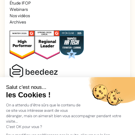
Étude IFOP
Webinars
Nos vidéos
Archives
2026 Beedeez. Tous droits réservés.
Mentions légales
Beedeez, c’est une start-up fondée en 2015 par quatre férus
d’apprentissage : Morgan, Rémi, Quentin, Julien, avec une
vision simple : faciliter l'apprentissage et la transmission des
connaissances.