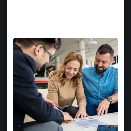
Déploiement stratégique accéléré
Une solution qui réduit drastiquement le temps
entre la conception d'une stratégie et sa mise
en œuvre effective sur le terrain par
l'ensemble de vos équipes
Radar d'excellence opérationnelle
Identification instantanée des écarts de
performance et déploiement ciblé des
formations correctives là où elles génèrent le
plus d'impact business
Capitalisation sur l'intelligence collective
Mécanismes d'identification et de diffusion des