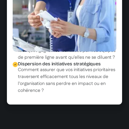
Inertie face aux évolutions du marché
Comment accélérer l'adaptation de vos
équipes lors du lancement de nouvelles offres,
campagnes ou procédures sans ralentir votre
rythme opérationnel ?
Déperdition des connaissances terrain
Comment capturer et diffuser rapidement les
tactiques gagnantes identifiées par vos équipes
de première ligne avant qu'elles ne se diluent ?
Dispersion des initiatives stratégiques
Comment assurer que vos initiatives prioritaires
traversent efficacement tous les niveaux de
l'organisation sans perdre en impact ou en
cohérence ?