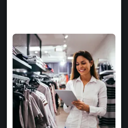
Toutes vos modalités sous une seule
interface
Présentiel, digital, mobile, coaching ou social
learning : un seul outil pour orchestrer toutes
vos stratégies de formation. Plus besoin de
jongler entre les plateformes.
Pilotage consolidé : vos coûts, vos résultats,
votre impact
Gardez une vision claire et centralisée de vos
investissements en formation. Suivez en temps
réel les déploiements pour prendre les
meilleures décisions.
Tableaux de bord personnalisés : pilotez avec