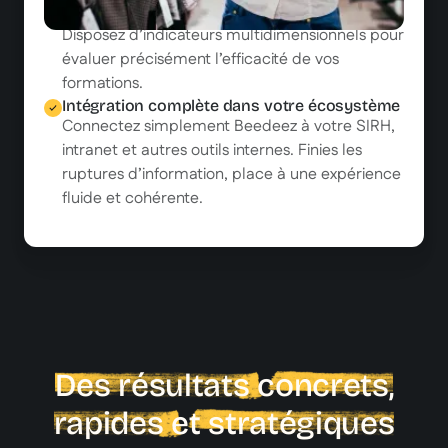
précision
Disposez d’indicateurs multidimensionnels pour
évaluer précisément l’efficacité de vos
formations.
Intégration complète dans votre écosystème
Connectez simplement Beedeez à votre SIRH,
intranet et autres outils internes. Finies les
ruptures d’information, place à une expérience
fluide et cohérente.
Des résultats concrets,
rapides et stratégiques