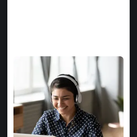
Production de contenus internalisée : fini la
dépendance !
Réduisez drastiquement les coûts liés aux
prestataires en transformant vos experts
internes en créateurs de contenus
pédagogiques. Votre savoir-faire devient une
ressource renouvelable.
Déploiement massif, coûts maîtrisés
Diffusez vos formations à grande échelle, sans
multiplier vos coûts logistiques. Dites adieu aux