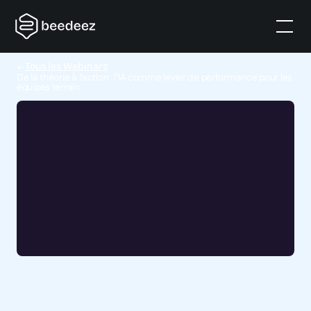
Tous les Webinars
De la théorie à l’action : l’IA comme levier de performance pour les
équipes terrain