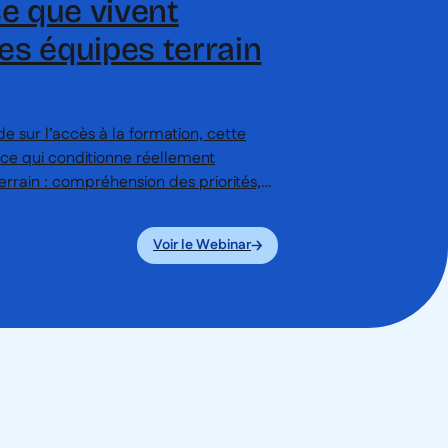
 ce que vivent
es équipes terrain
 sur l’accès à la formation, cette
 ce qui conditionne réellement
terrain : compréhension des priorités,
ion, place du collectif et contraintes du
 rendre visible la réalité du terrain,
Voir le Webinar
aider les entreprises à prendre des
 au quotidien des équipes.