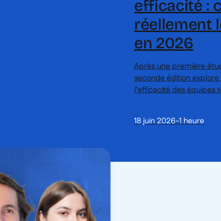
efficacité :
réellement l
en 2026
Après une première étude
seconde édition explore
l’efficacité des équipes 
circulation de l’informat
quotidien. Une étude pour
18 juin 2026
-
1 heure
secteur par secteur, et 
décisions plus adaptées