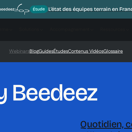
L’état des équipes terrain en Fran
orme
Solutions
Accompagnement
Ressources
Webinars
Blog
Guides
Études
Contenus Vidéos
Glossaire
y Beedeez
Quotidien, c