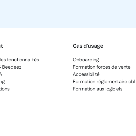
it
Cas d’usage
les fonctionnalités
Onboarding
S Beedeez
Formation forces de vente
A
Accessibilité
ng
Formation réglementaire obli
tions
Formation aux logiciels