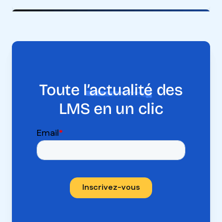
Toute
l’actualité
des
LMS en un clic