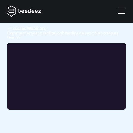
Tous les Webinars
Comment Amorino facilite l'onboarding de ses collaborateurs
terain ?