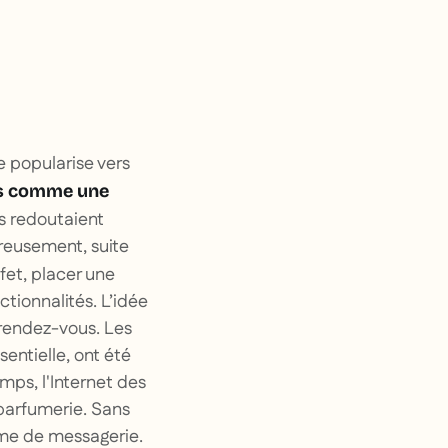
e popularise vers
rs comme une
s redoutaient
ureusement, suite
ffet, placer une
ionnalités. L’idée
 rendez-vous. Les
entielle, ont été
ps, l'Internet des
parfumerie. Sans
ème de messagerie.