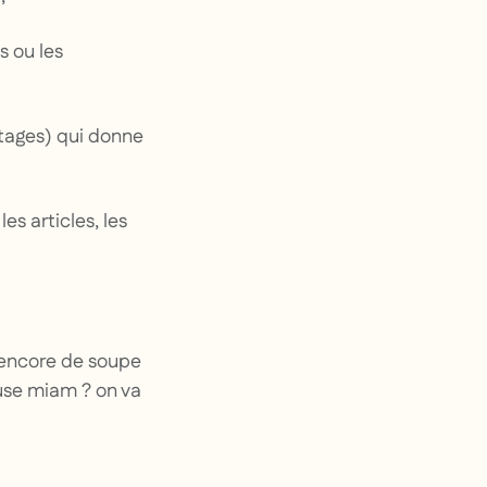
s ou les
rtages) qui donne
es articles, les
u encore de soupe
ause miam ? on va