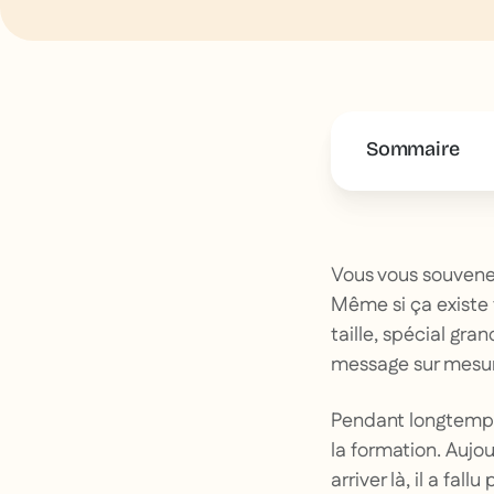
Sommaire
This is some 
Vous vous souvenez
Même si ça existe t
taille, spécial gra
message sur mesure
Pendant longtemps
la formation. Aujo
arriver là, il a fal