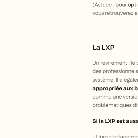
(Astuce : pour
opti
vous retrouverez av
La LXP
Un revirement : le
des professionnels.
système. Il a égal
appropriée aux b
comme une version 
problématiques dif
Si la LXP est aus
- Une interface mo