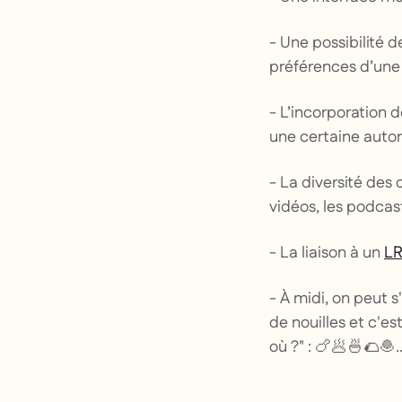
- Une possibilité 
préférences d’une in
- L’incorporation 
une certaine autori
- La diversité des 
vidéos, les podcas
- La liaison à un
L
- À midi, on peut 
de nouilles et c'e
où ?" : 🍗🥟🍜🌮🧆..