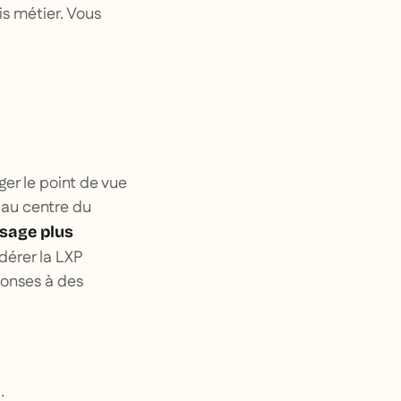
jis métier. Vous
er le point de vue
t au centre du
ssage plus
dérer la LXP
ponses à des
;