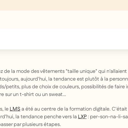
text inside of a div block.
 de la mode des vêtements "taille unique" qui n'allaient
oujours, aujourd'hui, la tendance est plutôt à la personn
nds/petits, plus de choix de couleurs, possibilités de faire
 sur un t-shirt ou un sweat...
, le
LMS
a été au centre de la formation digitale. C'était 
urd’hui, la tendance penche vers la
LXP
: per-son-na-li-sa
lu passer par plusieurs étapes.