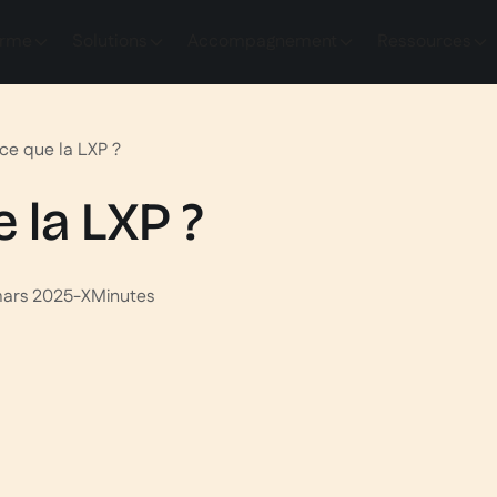
orme
Solutions
Accompagnement
Ressources
ce que la LXP ?
 la LXP ?
mars 2025
-
X
Minutes