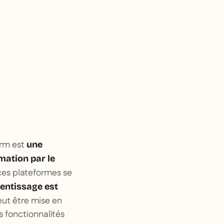
orm est
une
mation par le
 ces plateformes se
rentissage est
ut être mise en
 fonctionnalités