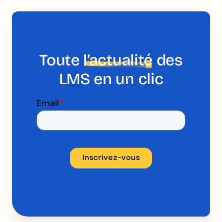
Toute
l’actualité
des
LMS en un clic