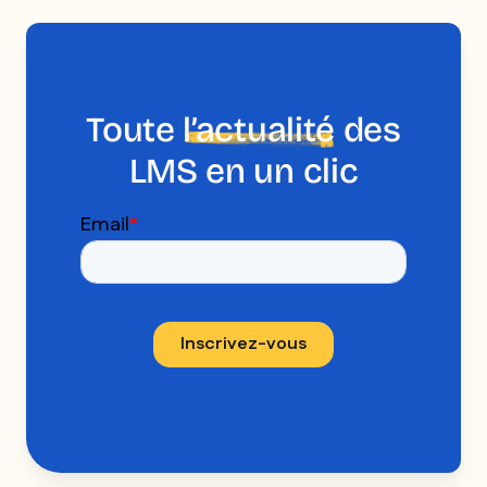
Toute
l’actualité
des
LMS en un clic