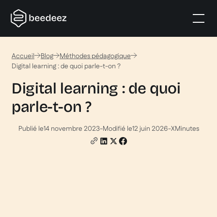
Accueil
Blog
Méthodes pédagogique
Digital learning : de quoi parle-t-on ?
Digital learning : de quoi
parle-t-on ?
Publié le
14 novembre 2023
-
Modifié le
12 juin 2026
-
X
Minutes