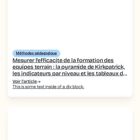
Méthodes pédagogique
Mesurer l'efficacite de la formation des
equipes terrain : la pyramide de Kirkpatrick,
les indicateurs par niveau et les tableaux de
bord a piloter
Voir l'article
This is some text inside of a div block.