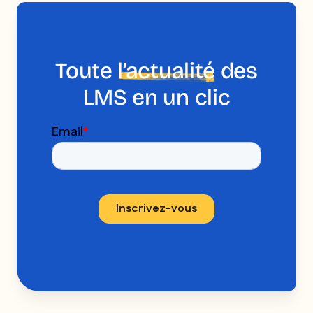
Toute
l’actualité
des
LMS en un clic