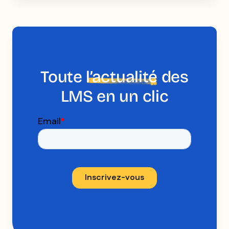
Toute
l’actualité
des
LMS en un clic