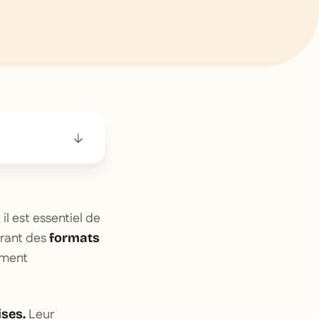
l est essentiel de
grant des
formats
ement
Leur
ises.