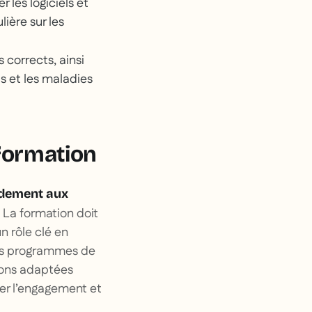
r les logiciels et
lière sur les
 corrects, ainsi
ts et les maladies
formation
idement aux
La formation doit
.
n rôle clé en
les programmes de
tions adaptées
er l’engagement et