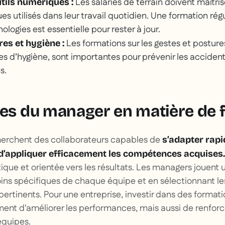
Les salariés de terrain doivent maîtrise
utils numériques :
es utilisés dans leur travail quotidien. Une formation régu
ologies est essentielle pour rester à jour.
Les formations sur les gestes et postures
res et hygiène :
les d’hygiène, sont importantes pour prévenir les acciden
es.
tes du manager en matière de 
erchent des collaborateurs capables de
s’adapter rap
’appliquer efficacement les compétences acquises
que et orientée vers les résultats. Les managers jouent u
soins spécifiques de chaque équipe et en sélectionnant 
 pertinents. Pour une entreprise, investir dans des forma
ent d'améliorer les performances, mais aussi de renforc
équipes.