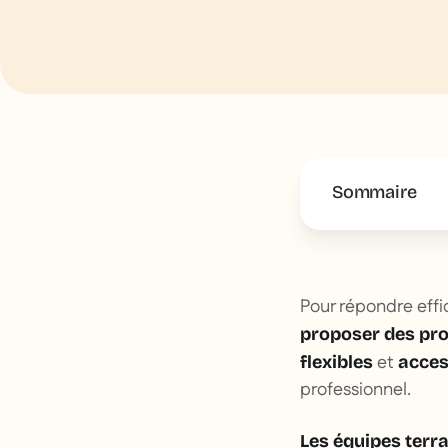
Sommaire
This is some 
Pour répondre effi
proposer des p
et
flexibles
acces
professionnel.
Les équipes terr