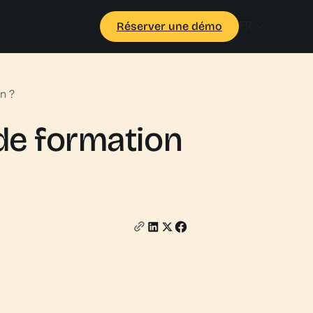
FR
Réserver une démo
n ?
de formation