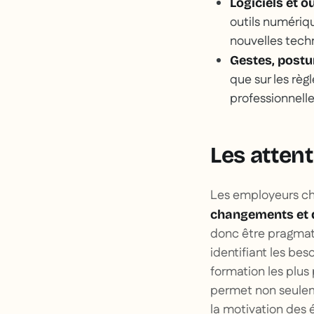
Logiciels et o
outils numériqu
nouvelles techn
Gestes, postu
que sur les règ
professionnell
Les atten
Les employeurs ch
changements et d
donc être pragmati
identifiant les be
formation les plus
permet non seulem
la motivation des 