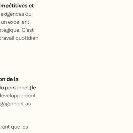
mpétitives et
 exigences du
 un excellent
atégique. C’est
travail quotidien
on de la
du personnel (le
de développement
 engagement au
urant que les