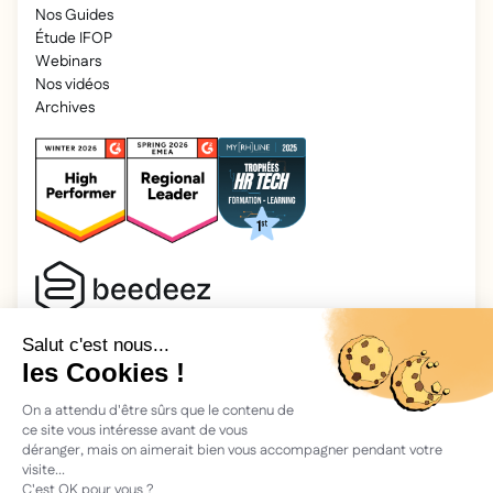
Nos Guides
Étude IFOP
Webinars
Nos vidéos
Archives
2026 Beedeez. Tous droits réservés.
Mentions légales
Beedeez, c’est une start-up fondée en 2015 par quatre férus
d’apprentissage : Morgan, Rémi, Quentin, Julien, avec une
vision simple : faciliter l'apprentissage et la transmission des