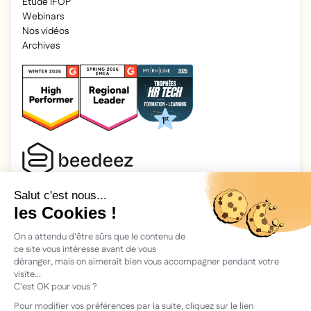
Étude IFOP
Webinars
Nos vidéos
Archives
2026 Beedeez. Tous droits réservés.
Mentions légales
Beedeez, c’est une start-up fondée en 2015 par quatre férus
d’apprentissage : Morgan, Rémi, Quentin, Julien, avec une
vision simple : faciliter l'apprentissage et la transmission des
connaissances.