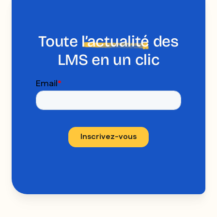
Toute
l’actualité
des
LMS en un clic