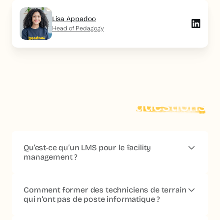
Lisa Appadoo
Head of Pedagogy
On répond à vos
questions
Qu’est-ce qu’un LMS pour le facility
management ?
Un
LMS facility management
est une plateforme de
formation adaptée aux techniciens et agents de terrain
Comment former des techniciens de terrain
en maintenance, propreté, sécurité des sites ou services
qui n’ont pas de poste informatique ?
aux bâtiments. Il fonctionne sur smartphone, est
consultable
hors ligne
sur les sites d’intervention, et