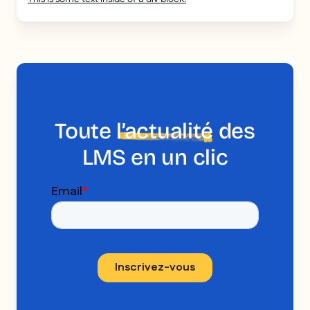
Toute
l’actualité
des
LMS en un clic