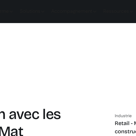
orme
Solutions
Accompagnement
Ressources
n avec les
Industrie
Retail -
gMat
constru