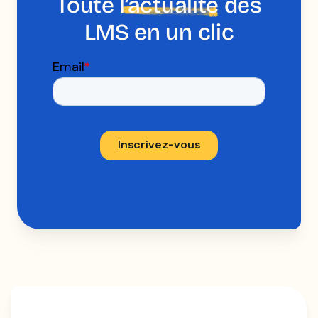
Toute
l’actualité
des
LMS en un clic