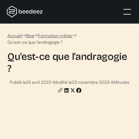
Accueil
Blog
Formation métier
Qu'est-ce que l'andragogie ?
Qu'est-ce que l'andragogie
?
Publié le
25 avril 2022
-
Modifié le
23 novembre 2023
-
X
Minutes