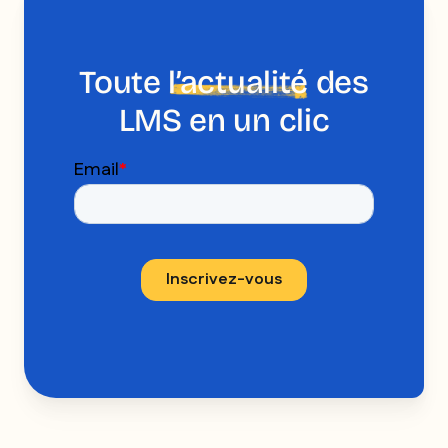
Toute
l’actualité
des
LMS en un clic