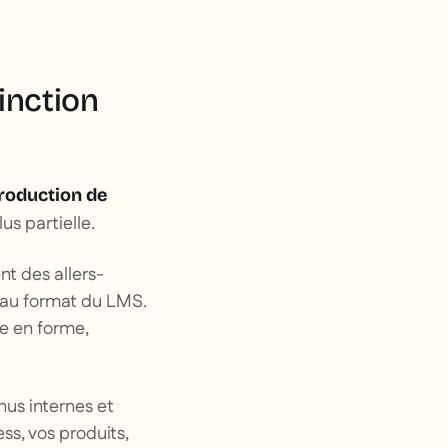
tinction
production de
us partielle.
t des allers-
er au format du LMS.
se en forme,
nus internes et
ss, vos produits,