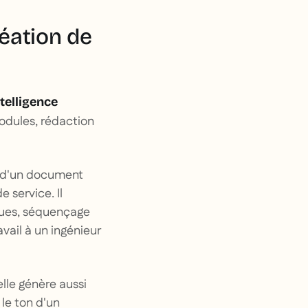
éation de
telligence
odules, rédaction
 d'un document
 service. Il
iques, séquençage
vail à un ingénieur
elle génère aussi
 le ton d'un