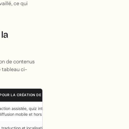
aillé, ce qui
 la
tion de contenus
e tableau ci-
 POUR LA CRÉATION DE CONTENUS
tion assistée, quiz intelligents,
diffusion mobile et hors ligne
raduction et localisation