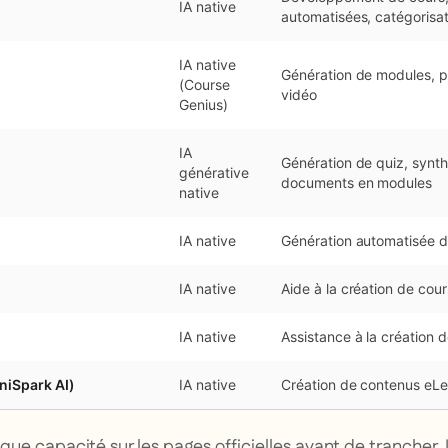
IA native
automatisées, catégoris
IA native
Génération de modules, pl
(Course
vidéo
Genius)
IA
Génération de quiz, synth
générative
documents en modules
native
IA native
Génération automatisée d
IA native
Aide à la création de cou
IA native
Assistance à la création 
niSpark AI)
IA native
Création de contenus eLea
que capacité sur les pages officielles avant de trancher.