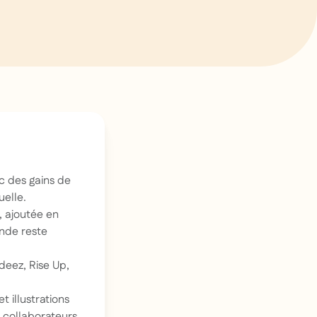
c des gains de
uelle.
, ajoutée en
onde reste
deez, Rise Up,
 illustrations
s collaborateurs