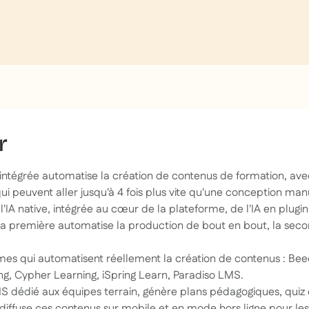
r
intégrée automatise la création de contenus de formation, ave
ui peuvent aller jusqu'à 4 fois plus vite qu'une conception man
l'IA native, intégrée au cœur de la plateforme, de l'IA en plugin
la première automatise la production de bout en bout, la sec
mes qui automatisent réellement la création de contenus : Bee
ing, Cypher Learning, iSpring Learn, Paradiso LMS.
 dédié aux équipes terrain, génère plans pédagogiques, quiz et
s diffuse ces contenus sur mobile et en mode hors ligne pour le