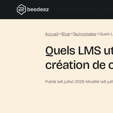
Pourquoi Beedeez
Platef
Accueil
Blog
Technologies
Quels L
Quels LMS uti
création de 
Publié le
6 juillet 2026
-
Modifié le
6 jui