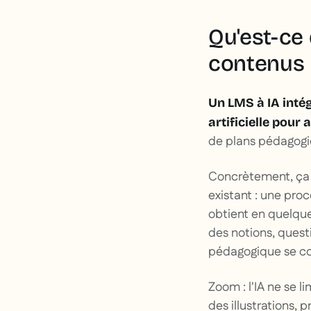
Qu'est-ce
contenus p
Un LMS à IA intég
artificielle pour
de plans pédagogiq
Concrètement, ça
existant : une pro
obtient en quelque
des notions, quest
pédagogique se co
Zoom : l'IA ne se l
des illustrations,