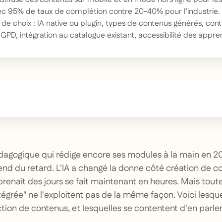
ec 95% de taux de complétion contre 20-40% pour l'industrie.
 de choix : IA native ou plugin, types de contenus générés, con
GPD, intégration au catalogue existant, accessibilité des appre
text inside of a div block.
agogique qui rédige encore ses modules à la main en 20
nd du retard. L'IA a changé la donne côté création de c
 prenait des jours se fait maintenant en heures. Mais tout
ntégrée" ne l'exploitent pas de la même façon. Voici lesq
tion de contenus, et lesquelles se contentent d'en parler