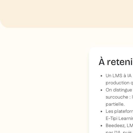
À reteni
Un LMS à IA 
production q
On distingue 
surcouche : 
partielle.
Les platefor
E-Tipi Learn
Beedeez, LMS
par l'IA, pui