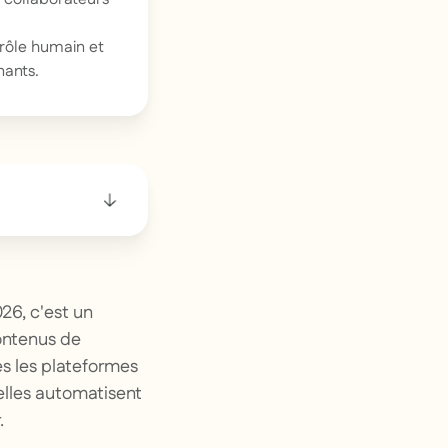
trôle humain et
nants.
26, c'est un
ontenus de
es les plateformes
uelles automatisent
.