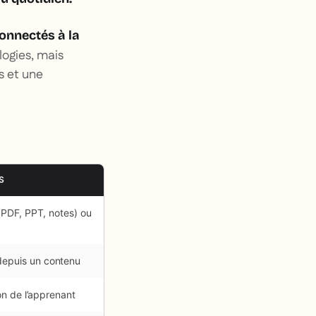
connectés à la
logies, mais
s et une
S
(PDF, PPT, notes) ou
depuis un contenu
on de l’apprenant