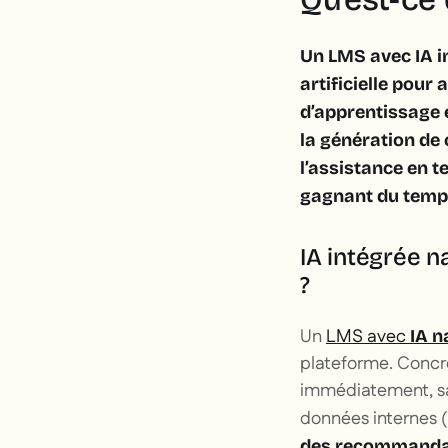
Un LMS avec IA in
artificielle pour
d’apprentissage 
la génération de 
l’assistance en t
gagnant du temp
IA intégrée n
?
Un
LMS avec
IA n
plateforme. Concrèt
immédiatement, san
données internes (
des recommandati