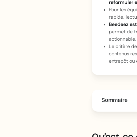
reformuler e
Pour les équi
rapide, lectu
Beedeez est
permet de t
actionnable.
Le critère d
contenus res
entrepôt ou 
Sommaire
This is some 
Qu’est-ce 