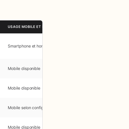
USAGE MOBILE ET HORS LIGNE
POINT FORT PRINCIPAL
LMS dédié aux
Smartphone et hors ligne
équipes terrain
Couverture
Mobile disponible
fonctionnelle large
Partage des
Mobile disponible
connaissances
Ingénierie
Mobile selon configuration
pédagogique
Simplicité de prise en
Mobile disponible