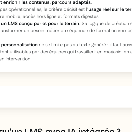
t enrichir les contenus, parcours adaptés
.
pes opérationnelles, le critère décisif est l’
usage réel sur le ter
re mobile, accès hors ligne et formats digestes.
 un LMS conçu par et pour le terrain
. Sa logique de création e
ransformer un besoin métier en séquence de formation immé
e
personnalisation
ne se limite pas au texte généré : il faut aussi 
tent utilisables par des équipes qui travaillent en magasin, en
en intervention.
text inside of a div block.
qu’un LMS avec IA intégrée ?