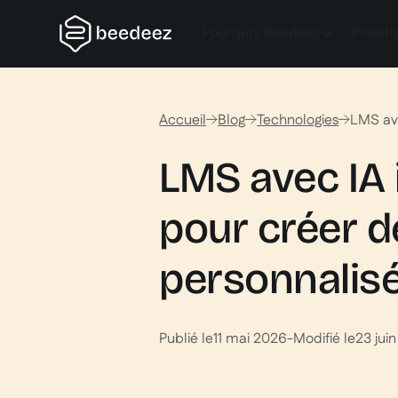
Pourquoi Beedeez
Platef
Accueil
Blog
Technologies
LMS ave
LMS avec IA 
pour créer 
personnalisé
Publié le
11 mai 2026
-
Modifié le
23 jui