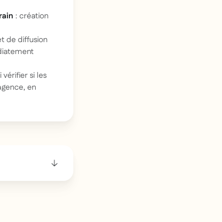
rain
: création
t de diffusion
diatement
vérifier si les
 agence, en