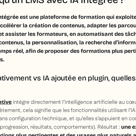
tégrée est une plateforme de formation qui exploite 
 accélérer la création de contenus, adapter les parco
et assister les formateurs, en automatisant des tâ
contenus, la personnalisation, la recherche d’infor
emps réel, afin de proposer des formations plus pert
s.
ativement vs IA ajoutée en plugin, quelle
intègre directement l’intelligence artificielle au cœu
ative
ement, cela signifie que les fonctionnalités utilisant l’I
s configuration technique, et qu’elles s’appuient en con
progression, résultats, comportements). Résultat :
une e
ons plus pertinentes et des usages plus naturels a