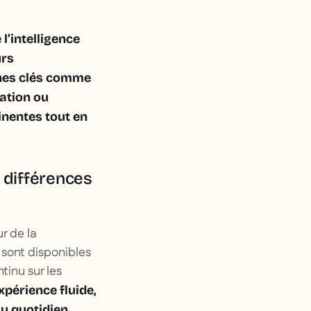
l’intelligence
urs
ches clés comme
mation ou
inentes tout en
s différences
r de la
A sont disponibles
tinu sur les
xpérience fluide,
u quotidien.