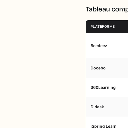
Tableau comp
PLATEFORME
Beedeez
Docebo
360Learning
Didask
iSpring Learn