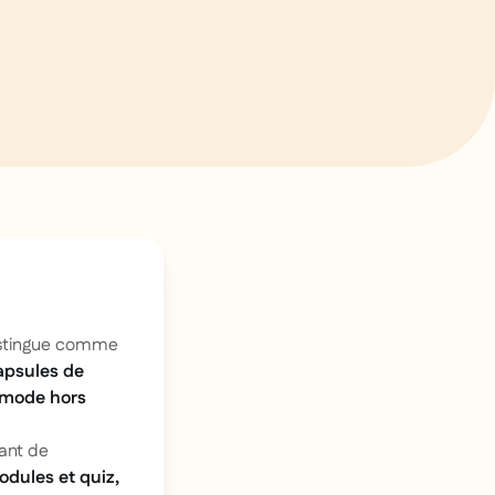
stingue comme
apsules de
mode hors
tant de
odules et quiz,