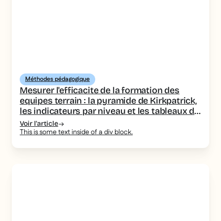
Méthodes pédagogique
Mesurer l'efficacite de la formation des
equipes terrain : la pyramide de Kirkpatrick,
les indicateurs par niveau et les tableaux de
bord a piloter
Voir l'article
This is some text inside of a div block.