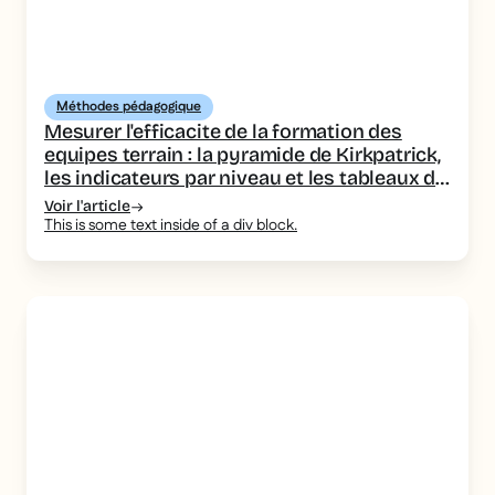
Méthodes pédagogique
Mesurer l'efficacite de la formation des
equipes terrain : la pyramide de Kirkpatrick,
les indicateurs par niveau et les tableaux de
bord a piloter
Voir l'article
This is some text inside of a div block.