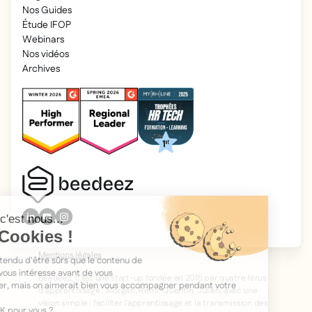
Nos Guides
Étude IFOP
Webinars
Nos vidéos
Archives
2026 Beedeez. Tous droits réservés.
Mentions légales
Beedeez, c’est une start-up fondée en 2015 par quatre férus
d’apprentissage : Morgan, Rémi, Quentin, Julien, avec une
vision simple : faciliter l'apprentissage et la transmission des