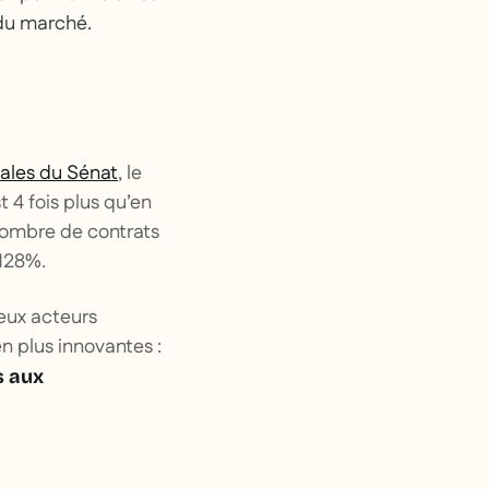
 du marché.
iales du Sénat
, le
 4 fois plus qu’en
 nombre de contrats
 128%.
eux acteurs
n plus innovantes :
s aux