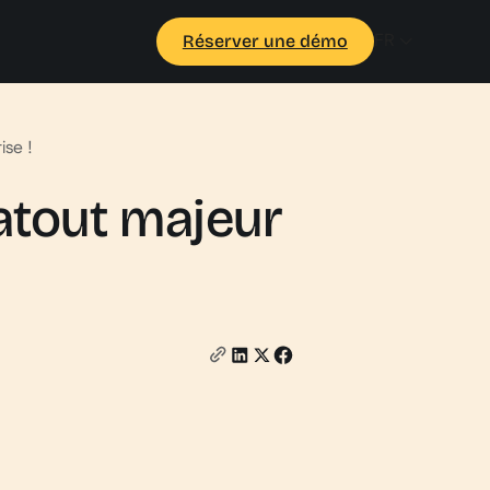
FR
Réserver une démo
ise !
 atout majeur