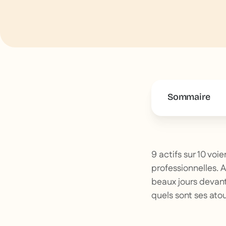
Sommaire
This is some 
9 actifs sur 10 voi
professionnelles. 
beaux jours devant 
quels sont ses ato