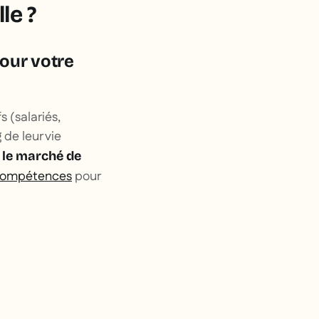
le ?
pour votre
s (salariés,
de leur vie
r le marché de
 compétences
pour