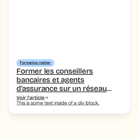
Formation métier
Former les conseillers
bancaires et agents
d'assurance sur un réseau
d'agences : conformité,
Voir l'article
This is some text inside of a div block.
produits complexes et
discours homogène