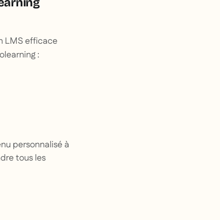
learning
Un LMS efficace
olearning :
enu personnalisé à
dre tous les