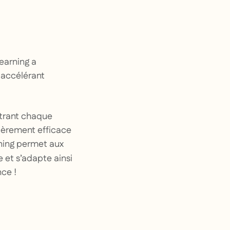
learning a
 accélérant
trant chaque
lièrement efficace
rning permet aux
e et s’adapte ainsi
nce !