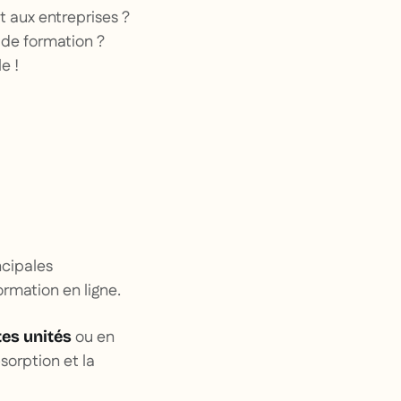
t aux entreprises ?
de formation ?
e !
cipales
ormation en ligne.
ou en
tes unités
sorption et la