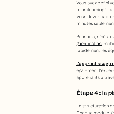
Vous avez défini v
microlearning ! La
Vous devez capter
minutes seulemen
Pour cela, n’hésit
gamification
, mobi
rapidement les éq
L'apprentissage e
également l'expérie
apprenants à trave
Étape 4 : la 
La structuration d
Chaque module, (on