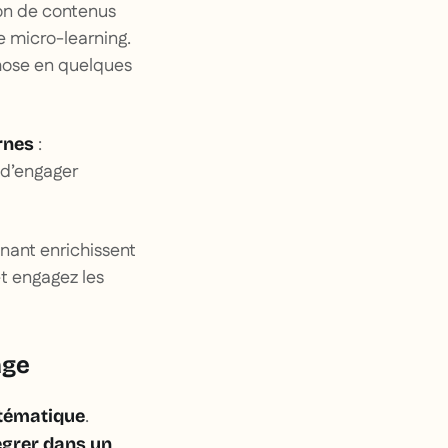
ion de contenus
e micro-learning.
hose en quelques
:
rnes
, d’engager
ant enrichissent
et engagez les
age
.
stématique
tégrer dans un