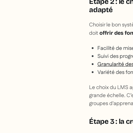
Étape 2 : le 
adapté
Choisir le bon sys
doit
offrir des f
Facilité de mis
Suivi des prog
Granularité de
Variété des for
Le choix du LMS ap
grande échelle. C’
groupes d'apprenan
Étape 3 : la