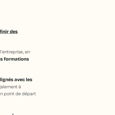
finir des
'entreprise, en
es formations
lignés avec les
également à
un point de départ