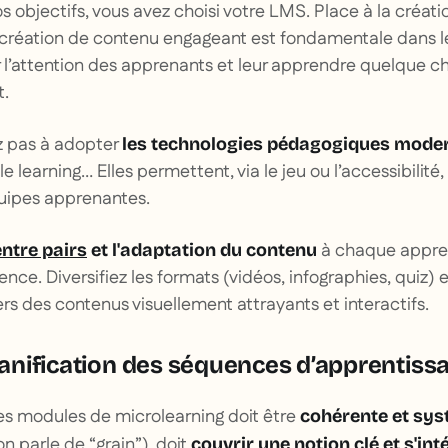
os objectifs, vous avez choisi votre LMS. Place à la créat
 création de contenu engageant est fondamentale dans l
 l’attention des apprenants et leur apprendre quelque c
t.
ez pas à adopter
les technologies pédagogiques mode
le learning… Elles permettent, via le jeu ou l’accessibilité
uipes apprenantes.
à chaque appren
ntre pairs
et l'adaptation du contenu
nce. Diversifiez les formats (vidéos, infographies, quiz) 
rs des contenus visuellement attrayants et interactifs.
planification des séquences d’apprentiss
es modules de microlearning doit être
cohérente et sy
 parle de “grain”), doit
couvrir une notion clé et s'in