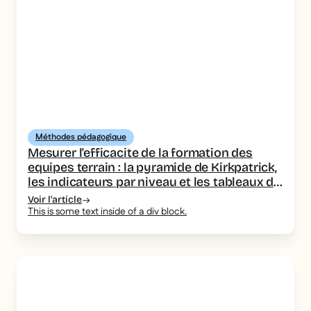
Méthodes pédagogique
Mesurer l'efficacite de la formation des
equipes terrain : la pyramide de Kirkpatrick,
les indicateurs par niveau et les tableaux de
bord a piloter
Voir l'article
This is some text inside of a div block.