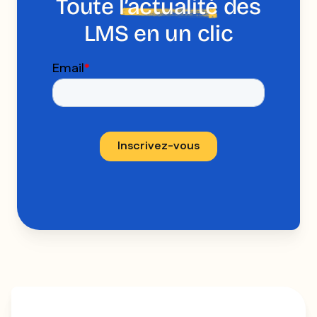
Toute
l’actualité
des
LMS en un clic