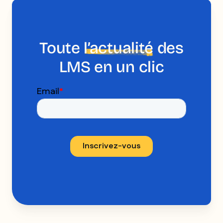
Toute
l’actualité
des
LMS en un clic