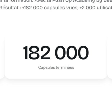
 la formation. Avec la Push Up Academy by Beed
ésultat : +182 000 capsules vues, +2 000 utilisatr
182 000
Capsules terminées