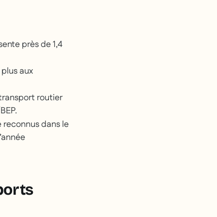
sente près de 1,4
e plus aux
 transport routier
/BEP.
é reconnus dans le
l’année
ports