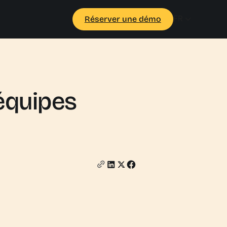
FR
Réserver une démo
r
équipes