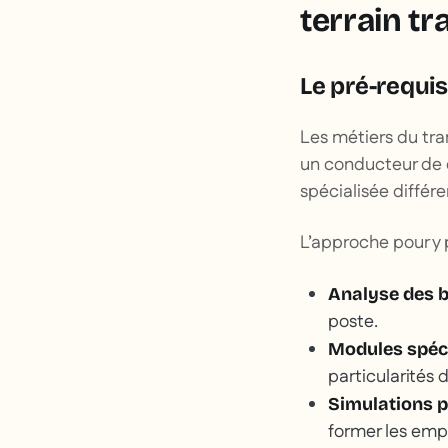
terrain tr
Le pré-requis
Les métiers du tra
un conducteur de 
spécialisée différe
L’approche pour y 
Analyse des b
poste.
Modules spéci
particularités 
Simulations p
former les empl