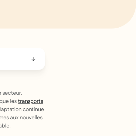
e secteur,
 que les
transports
adaptation continue
rmes aux nouvelles
able.