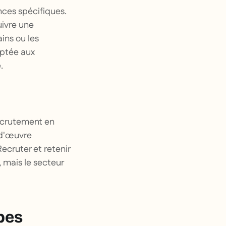
nces spécifiques.
uivre une
ins ou les
aptée aux
.
recrutement en
-d'œuvre
Recruter et retenir
, mais le secteur
pes