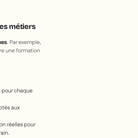
des métiers
. Par exemple,
ues
re une formation
s pour chaque
ptés aux
on réelles pour
ain.