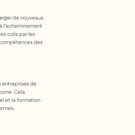
émerger de nouveaux
e à l’acheminement
s colis par les
es compétences des
 entreprises de
rbone. Cela
l et la formation
normes.