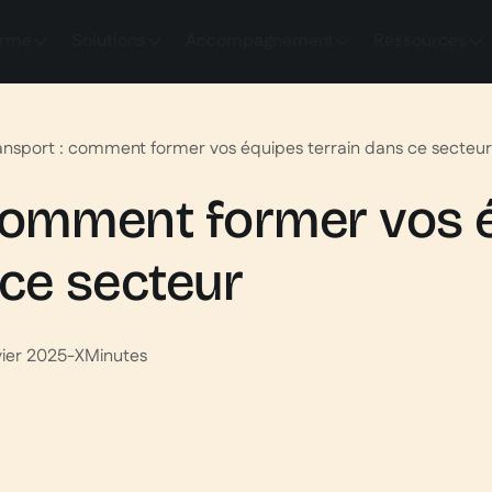
orme
Solutions
Accompagnement
Ressources
ansport : comment former vos équipes terrain dans ce secteu
 comment former vos 
 ce secteur
vier 2025
-
X
Minutes