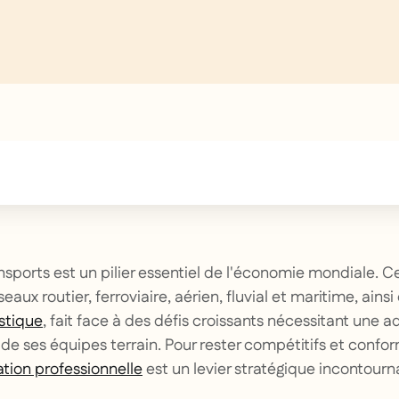
text inside of a div block.
nsports est un pilier essentiel de l'économie mondiale. C
aux routier, ferroviaire, aérien, fluvial et maritime, ainsi
istique
, fait face à des défis croissants nécessitant une 
 ses équipes terrain. Pour rester compétitifs et confo
tion professionnelle
est un levier stratégique incontourn