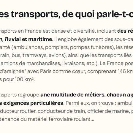
s transports, de quoi parle-t-
nsports en France est dense et diversifié, incluant
des ré
. Il englobe également des sous-ca
n, fluvial et maritime
santé (ambulances, pompiers, pompes funèbres), les rés
train, bus, tramways, avions), ainsi que les transports li
 (camions de marchandises, livraisons, etc.). La France p
e d'araignée" avec Paris comme cœur, comprenant 146 km
s pour 100 km².
ansports regroupe
une multitude de métiers, chacun a
. Parmi eux, on trouve : ambul
es exigences particulières
onducteur routier, conducteur de train, officier de marine, p
enance du matériel ferroviaire roulant…