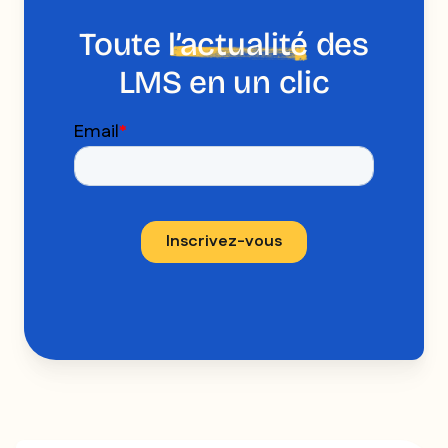
Toute
l’actualité
des
LMS en un clic