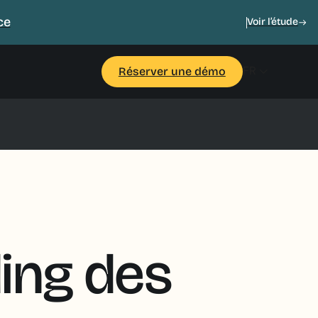
ce
Voir l’étude
FR
Réserver une démo
ding des