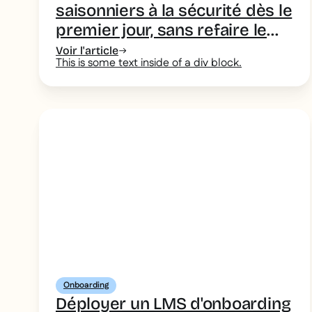
saisonniers à la sécurité dès le
premier jour, sans refaire le
travail à chaque arrivée
Voir l'article
This is some text inside of a div block.
Onboarding
Déployer un LMS d'onboarding