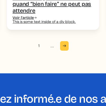
quand “bien faire” ne peut pas
attendre
Voir l'article
This is some text inside of a div block.
...
1
ez informé.e de nos 