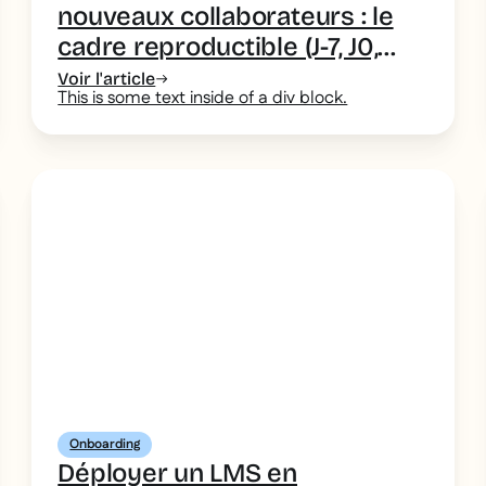
nouveaux collaborateurs : le
cadre reproductible (J-7, J0,
J30, J90) pour un déploiement
Voir l'article
This is some text inside of a div block.
simple
Onboarding
Déployer un LMS en