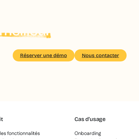
 équipes terrain méri
meilleur
de la format
Réserver une démo
Nous contacter
it
Cas d’usage
les fonctionnalités
Onboarding