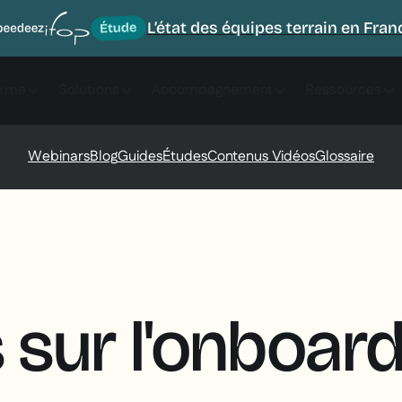
L’état des équipes terrain en Fran
orme
Solutions
Accompagnement
Ressources
Webinars
Blog
Guides
Études
Contenus Vidéos
Glossaire
s sur l'onboar