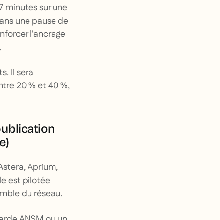
 7 minutes sur une
 dans une pause de
nforcer l'ancrage
.
. Il sera
ntre 20 % et 40 %,
publication
e)
stera, Aprium,
le est pilotée
emble du réseau.
 garde ANSM ou un