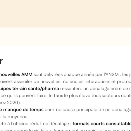
r
nouvelles AMM
sont délivrées chaque année par l'ANSM : les 
ivent assimiler de nouvelles molécules, interactions et protoc
uipes terrain santé/pharma
ressentent un décalage entre ce q
e qu'ils peuvent faire, le taux le plus élevé tous secteurs co
eez 2026).
 le manque de temps
comme cause principale de ce décalage, 
e la moyenne.
é à l'officine réduit ce décalage :
formats courts consultabl
e à jour depuis le siège du groupement en moins d'une heure, t