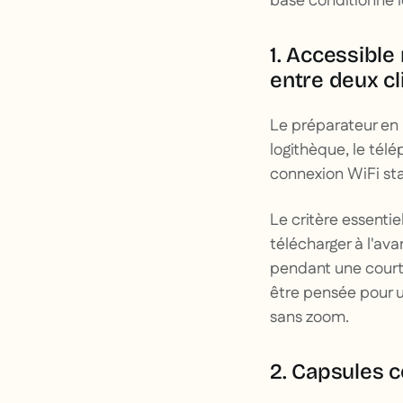
base conditionne le
1. Accessible
entre deux cl
Le préparateur en p
logithèque, le tél
connexion WiFi stab
Le critère essentie
télécharger à l'av
pendant une courte
être pensée pour u
sans zoom.
2. Capsules c