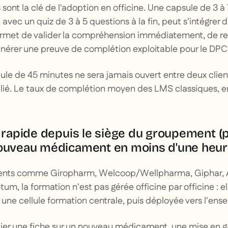
 sont la clé de l'adoption en officine. Une capsule de 3 à
 avec un quiz de 3 à 5 questions à la fin, peut s'intégrer
ermet de valider la compréhension immédiatement, de re
nérer une preuve de complétion exploitable pour le DPC
ule de 45 minutes ne sera jamais ouvert entre deux clients
lié. Le taux de complétion moyen des LMS classiques, e
r rapide depuis le siège du groupement (
nouveau médicament en moins d'une heur
ents comme Giropharm, Welcoop/Wellpharma, Giphar, A
m, la formation n'est pas gérée officine par officine : el
 une cellule formation centrale, puis déployée vers l'ens
lier une fiche sur un nouveau médicament, une mise en