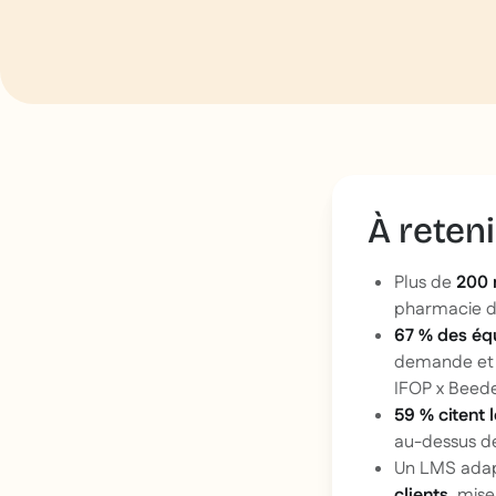
À reteni
Plus de
200 
pharmacie do
67 % des éq
demande et c
IFOP x Beed
59 % citent
au-dessus d
Un LMS adapt
clients
, mis