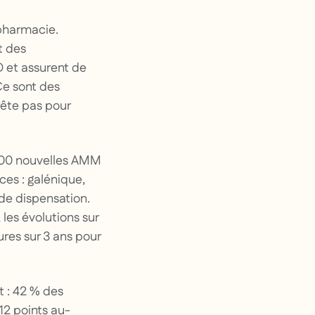
 pharmacie.
t des
 et assurent de
Ce sont des
rrête pas pour
e 200 nouvelles AMM
es : galénique,
de dispensation.
les évolutions sur
ures sur 3 ans pour
t : 42 % des
12 points au-