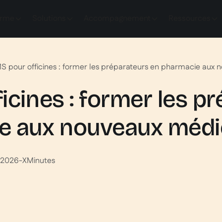
orme
Solutions
Accompagnement
Ressources
S pour officines : former les préparateurs en pharmacie au
icines : former les p
e aux nouveaux méd
n 2026
-
X
Minutes