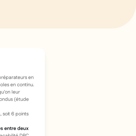
préparateurs en
oles en continu.
u'on leur
nfondus (étude
soit 6 points
es entre deux
raçabilité DPC