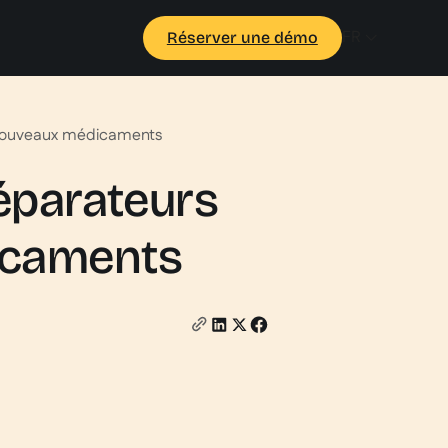
FR
Réserver une démo
x nouveaux médicaments
réparateurs
icaments