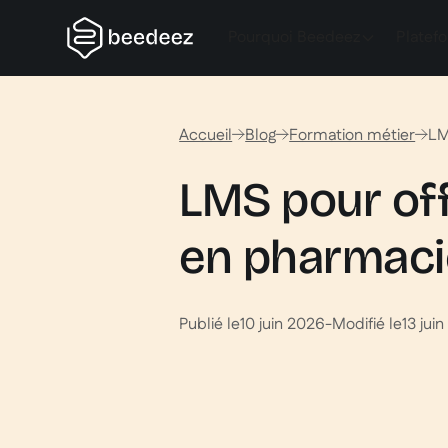
Pourquoi Beedeez
Platef
Accueil
Blog
Formation métier
LM
LMS pour off
en pharmaci
Publié le
10 juin 2026
-
Modifié le
13 jui