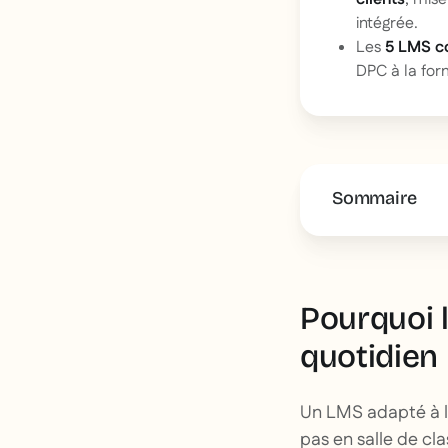
intégrée.
Les
5 LMS c
DPC à la for
Sommaire
This is some 
Pourquoi l
quotidien
Un LMS adapté à l'
pas en salle de cla