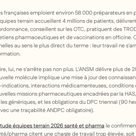
es françaises emploient environ 58 000 préparateurs en
uipes terrain accueillent 4 millions de patients, délivren
rdonnance, conseillent sur les OTC, pratiquent des TROD
retiens pharmaceutiques et de vaccinations en officine. 
lles au sens le plus direct du terme : leur travail ne s'a
formation.
ire, lui, ne s'arrête pas non plus. L'ANSM délivre plus d
velle molécule implique une mise à jour des connaissanc
e-indications, interactions médicamenteuses, conditions 
ouvelles missions pharmaceutiques encadrées par la HAS, 
t les génériques, et les obligations du DPC triennal (90 he
vec une traçabilité ANDPC obligatoire).
tude équipes terrain 2026 santé et pharma
le confirmen
nté/pharma citent une charge de travail trop élevée, soit 