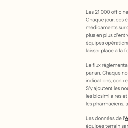
Les 21 000 officin
Chaque jour, ces éq
médicaments sur o
plus en plus d'ent
équipes opérationne
laisser place à la 
Le flux réglementa
par an. Chaque nou
indications, contr
S'y ajoutent les n
les biosimilaires e
les pharmaciens, a
Les données de l'
é
équipes terrain sa