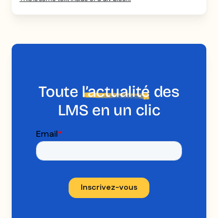
Toute
l’actualité
des
LMS en un clic