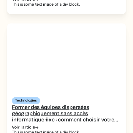
This is some text inside of a div block.
Technologies
Former des équipes dispersées
géographiquement sans accès
informatique fixe : comment choisir votre
outil de formation
Voir l'article
This is some text inside of a div block.