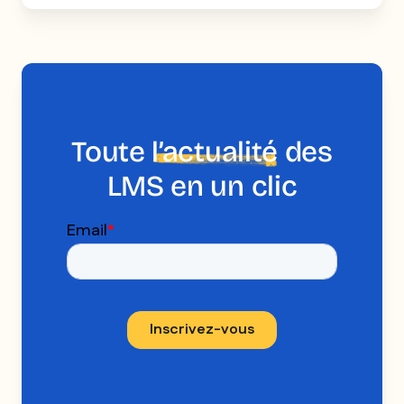
Toute
l’actualité
des
LMS en un clic