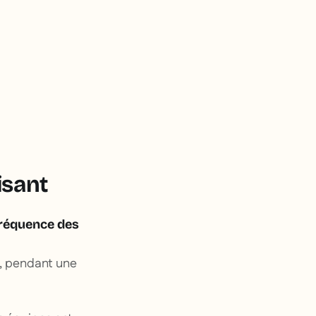
isant
fréquence des
e, pendant une