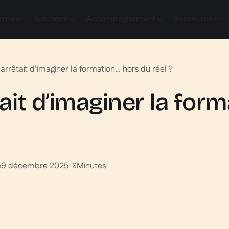
orme
Solutions
Accompagnement
Ressources
n arrêtait d’imaginer la formation… hors du réel ?
tait d’imaginer la for
e
9 décembre 2025
-
X
Minutes