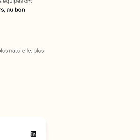
s équipes ont
rs, au bon
us naturelle, plus