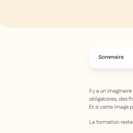
Sommaire
This is some 
Il y a un imaginair
obligatoires, des 
Et si cette image p
La formation reste 