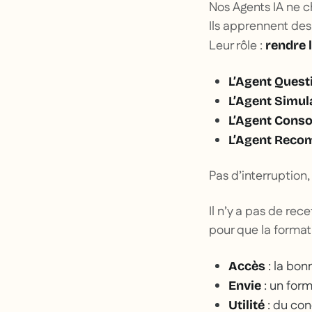
Nos Agents IA ne c
Ils apprennent des 
Leur rôle :
rendre 
L’Agent Quest
L’Agent Simul
L’Agent Conso
L’Agent Rec
Pas d’interruption,
Il n’y a pas de rec
pour que la format
: la bo
Accès
: un form
Envie
: du co
Utilité