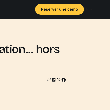
FR
Réserver une démo
mation… hors