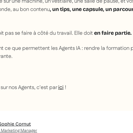
 sur une machine, un vestiaire, une salle de pause, et vo
onde, au bon contenu
, un tips, une capsule, un parcou
it pas se faire
à côté
du travail. Elle doit
en faire partie.
t ce que permettent les Agents IA : rendre la formation pl
vante.
 sur nos Agents, c'est par
ici
!
Sophie Cornut
 Marketing Manager