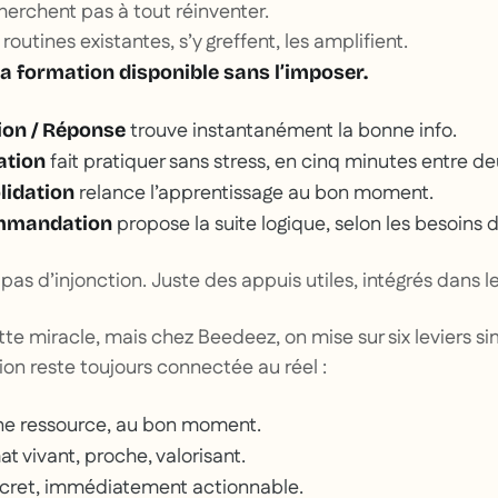
herchent pas à tout réinventer.
routines existantes, s’y greffent, les amplifient.
la formation disponible sans l’imposer.
trouve instantanément la bonne info.
ion / Réponse
fait pratiquer sans stress, en cinq minutes entre d
ation
relance l’apprentissage au bon moment.
lidation
propose la suite logique, selon les besoins d
ommandation
 pas d’injonction. Juste des appuis utiles, intégrés dans le 
ette miracle, mais chez Beedeez, on mise sur six leviers s
ion reste toujours connectée au réel :
nne ressource, au bon moment.
at vivant, proche, valorisant.
ncret, immédiatement actionnable.